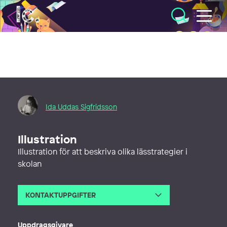
Illustratörcentrum
Ida Uddas Sigfridsson
Illustration
Illustration för att beskriva olika lässtrategier i
skolan
KONTAKTUPPGIFTER
E-post
ida.uddas@vox.ovanaker.se
Uppdragsgivare