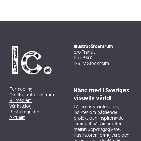
Illustratörcentrum
c/o Transit
Box 3601
126 27 Stockholm
Förmedling
Häng med i Sveriges
Om Illustratörcentrum
visuella värld!
Bli medlem
Vår katalog
Få exklusiva intervjuer,
Beställarguiden
insikter om pågående
Aktuellt
projekt och inspirerande
exempel på samarbeten
mellan uppdragsgivare,
illustratörer, formgivare och
animatörer – direkt i din