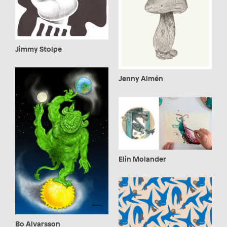
Jimmy Stolpe
Jenny Almén
Elin Molander
Bo Alvarsson