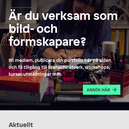
Är du verksam som
bild- och
formskapare?
Bli medlem, publicera din portfolio här på sidan
och få tillgång till branschnätverk, workshops,
kurser, utställningar mm.
ANSÖK HÄR
Aktuellt