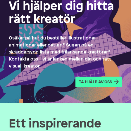
Vi hjälper dig hitta
rätt kreatör
Osäker på hur du beställer illustrationer,
animationer eller design? Sugen på en
skräddarsydd lista med frilansande kreatörer?
Kontakta oss – vi är länken mellan dig och rätt
visuell kreatör.
TA HJÄLP AV OSS
Ett inspirerande