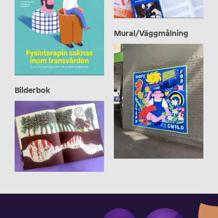
Bukett Grafik
Mural/Väggmålning
Arad Golan Coll
Bilderbok
Elin Matilda Andersson
Julia Groth