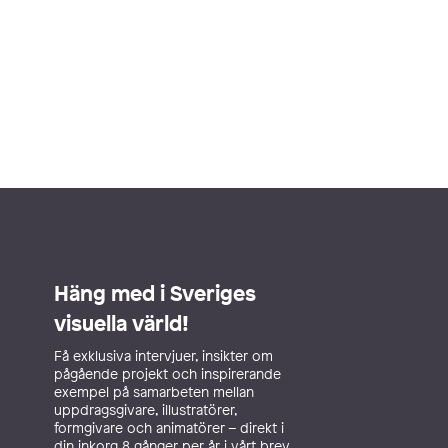
Häng med i Sveriges
visuella värld!
Få exklusiva intervjuer, insikter om
pågående projekt och inspirerande
exempel på samarbeten mellan
uppdragsgivare, illustratörer,
formgivare och animatörer – direkt i
din inkorg 8 gånger per år i vårt brev