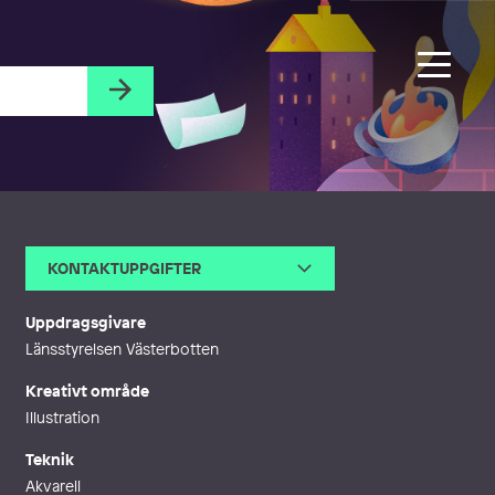
KONTAKTUPPGIFTER
E-post
a.danielsson@outlook.com
Webb
https://cargocollective.com/a
Uppdragsgivare
gnesdanielsson
Länsstyrelsen Västerbotten
Kreativt område
Illustration
Teknik
Akvarell