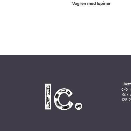
Vägren med lupiner
Illu
c/o T
Box 
126 