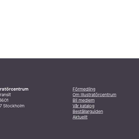
stratörcentrum
Förmedling
ransit
Om Illustratörcentrum
3601
Bli medlem
27 Stockholm
Vår katalog
Beställarguiden
Aktuellt