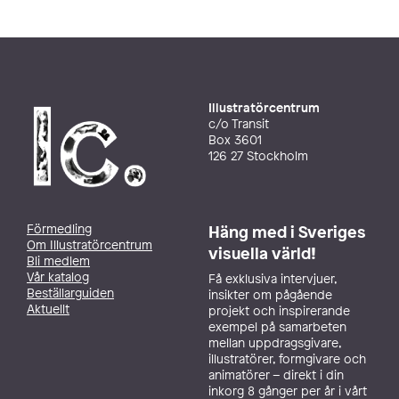
Illustratörcentrum
c/o Transit
Box 3601
126 27 Stockholm
Förmedling
Häng med i Sveriges
Om Illustratörcentrum
visuella värld!
Bli medlem
Vår katalog
Få exklusiva intervjuer,
Beställarguiden
insikter om pågående
Aktuellt
projekt och inspirerande
exempel på samarbeten
mellan uppdragsgivare,
illustratörer, formgivare och
animatörer – direkt i din
inkorg 8 gånger per år i vårt