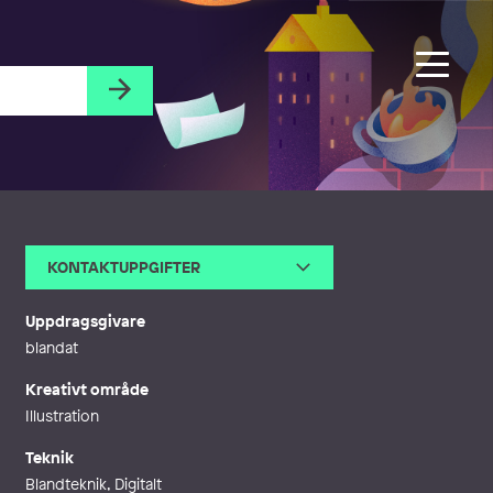
KONTAKTUPPGIFTER
E-post
aina@segebaden.com
Webb
http://www.segebaden.com
Uppdragsgivare
blandat
Kreativt område
Illustration
Teknik
Blandteknik, Digitalt