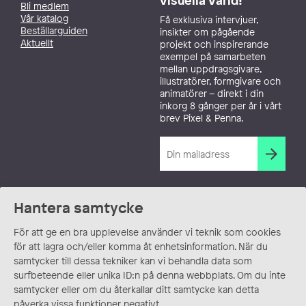
visuella värld!
Bli medlem
Vår katalog
Få exklusiva intervjuer,
Beställarguiden
insikter om pågående
Aktuellt
projekt och inspirerande
exempel på samarbeten
mellan uppdragsgivare,
illustratörer, formgivare och
animatörer – direkt i din
inkorg 8 gånger per år i vårt
brev Pixel & Penna.
Hantera samtycke
För att ge en bra upplevelse använder vi teknik som cookies
för att lagra och/eller komma åt enhetsinformation. När du
samtycker till dessa tekniker kan vi behandla data som
surfbeteende eller unika ID:n på denna webbplats. Om du inte
samtycker eller om du återkallar ditt samtycke kan detta
påverka vissa funktioner negativt.