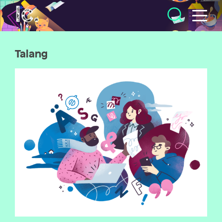
Illustratörcentrum
Talang