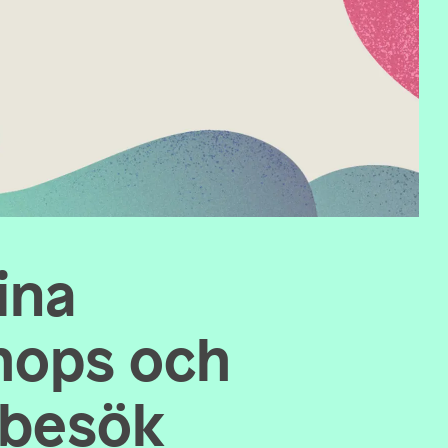
ina
hops och
sbesök