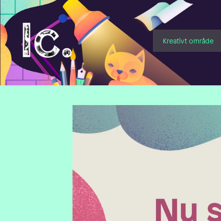
Illustratörcentrum
Kreativt område