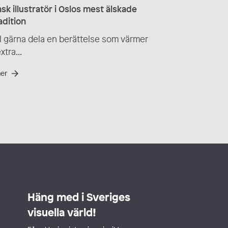
sk illustratör i Oslos mest älskade
radition
ill gärna dela en berättelse som värmer
extra...
mer
Häng med i Sveriges
visuella värld!