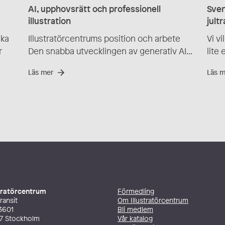
AI, upphovsrätt och professionell
Sven
illustration
jult
ika
Illustratörcentrums position och arbete
Vi v
r
Den snabba utvecklingen av generativ AI...
lite 
Läs mer
Läs 
stratörcentrum
Förmedling
ransit
Om Illustratörcentrum
3601
Bli medlem
27 Stockholm
Vår katalog