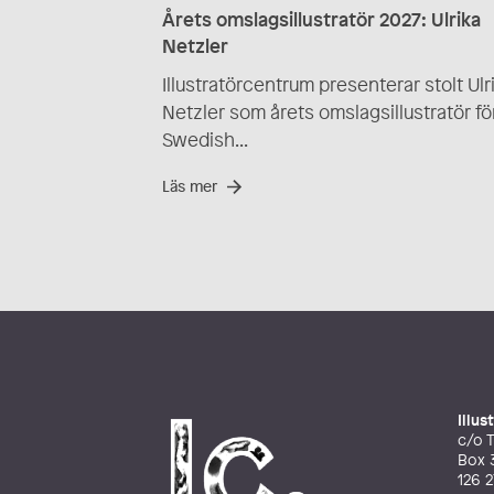
Årets omslagsillustratör 2027: Ulrika
Netzler
Illustratörcentrum presenterar stolt Ulr
Netzler som årets omslagsillustratör fö
Swedish...
Läs mer
Illu
c/o T
Box 
126 