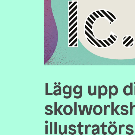
Lägg upp d
skolworks
illustratör