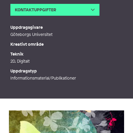
KONTAKTUPPGIFTER
E-post
alexandra.dahlqvist@gmail.com
Telefon
Uppdragsgivare
Webb
http://alexandradahlqvist.se
Göteborgs Universitet
Kreativt område
Teknik
2D, Digitalt
Uppdragstyp
Informationsmaterial/Publikationer