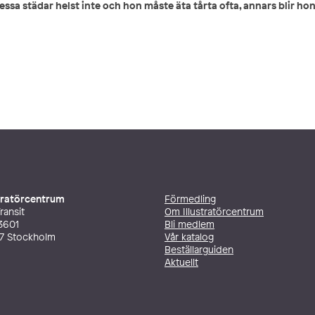
essa städar helst inte och hon måste äta tårta ofta, annars blir hon
stratörcentrum
Förmedling
ransit
Om Illustratörcentrum
3601
Bli medlem
27 Stockholm
Vår katalog
Beställarguiden
Aktuellt