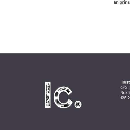
En prins
Illu
c/o T
Box 
126 