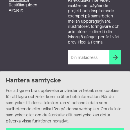
Få exklusiva intervjuer,
Beställarguiden
insikter om pågående
Aktuellt
projekt och inspirerande
exempel på samarbeten
mellan uppdragsgivare,
illustratörer, formgivare och
animatörer – direkt i din
inkorg 8 gånger per år i vårt
brev Pixel & Penna.
Hantera samtycke
För att ge en bra upplevelse använder vi teknik som cookies
för att lagra och/eller komma åt enhetsinformation. När du
samtycker till dessa tekniker kan vi behandla data som
surfbeteende eller unika ID:n på denna webbplats. Om du inte
samtycker eller om du återkallar ditt samtycke kan detta
påverka vissa funktioner negativt.