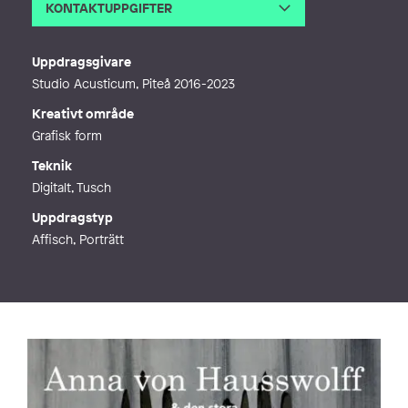
KONTAKTUPPGIFTER
E-post
amanda@mendiant.com
Webb
http://amandamendiant.com
Uppdragsgivare
Studio Acusticum, Piteå 2016-2023
Kreativt område
Grafisk form
Teknik
Digitalt, Tusch
Uppdragstyp
Affisch, Porträtt