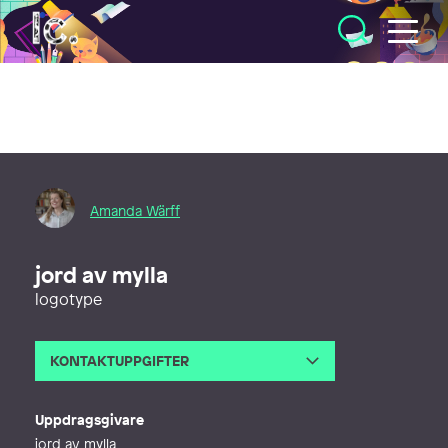
Illustratörcentrum
Amanda Wärff
jord av mylla
logotype
KONTAKTUPPGIFTER
E-post
amandawarff@gmail.com
Webb
http://amandawarff.com
Uppdragsgivare
jord av mylla