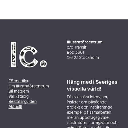
Illustratörcentrum
c/o Transit
Box 3601
126 27 Stockholm
Förmedling
Häng med i Sveriges
Om Illustratörcentrum
visuella värld!
Bli medlem
Vår katalog
Få exklusiva intervjuer,
Beställarguiden
insikter om pågående
Aktuellt
projekt och inspirerande
exempel på samarbeten
mellan uppdragsgivare,
illustratörer, formgivare och
animatörer – direkt i din