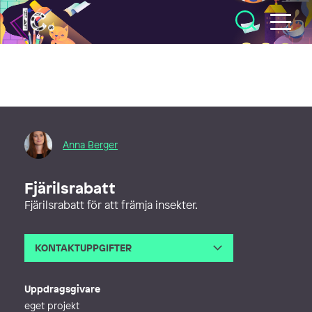
Illustratörcentrum
Anna Berger
Fjärilsrabatt
Fjärilsrabatt för att främja insekter.
KONTAKTUPPGIFTER
E-post
info@annaberger.se
Webb
http://www.annaberger.se
Uppdragsgivare
eget projekt