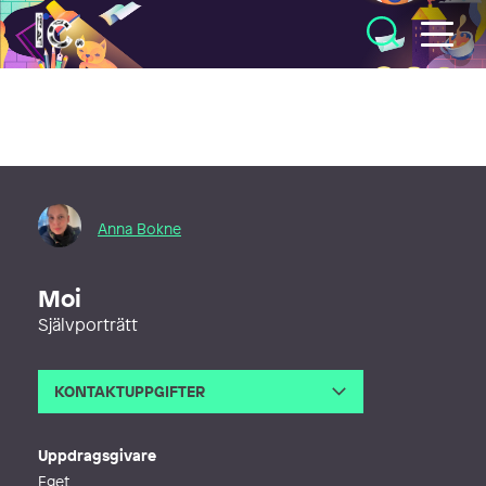
Illustratörcentrum
Anna Bokne
Moi
Självporträtt
KONTAKTUPPGIFTER
E-post
annabokne@gmail.com
Uppdragsgivare
Eget