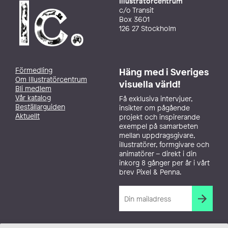
Illustratörcentrum
c/o Transit
Box 3601
126 27 Stockholm
Förmedling
Häng med i Sveriges
Om Illustratörcentrum
visuella värld!
Bli medlem
Vår katalog
Få exklusiva intervjuer,
Beställarguiden
insikter om pågående
Aktuellt
projekt och inspirerande
exempel på samarbeten
mellan uppdragsgivare,
illustratörer, formgivare och
animatörer – direkt i din
inkorg 8 gånger per år i vårt
brev Pixel & Penna.