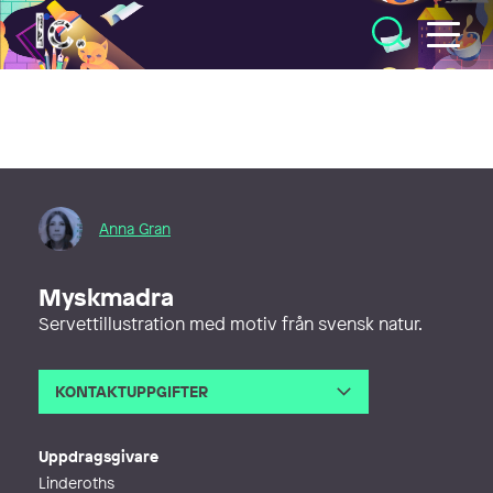
Illustratörcentrum
Anna Gran
Myskmadra
Servettillustration med motiv från svensk natur.
KONTAKTUPPGIFTER
E-post
anna@artsublim.se
Telefon
Uppdragsgivare
Webb
https://www.annagran.se
Linderoths