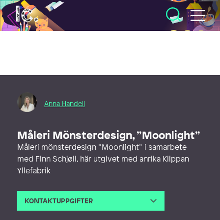
Illustratörcentrum
Anna Handell
Måleri Mönsterdesign, ”Moonlight”
Måleri mönsterdesign ”Moonlight” i samarbete
med Finn Schjøll, här utgivet med anrika Klippan
Yllefabrik
KONTAKTUPPGIFTER
E-post
anna@montage.se