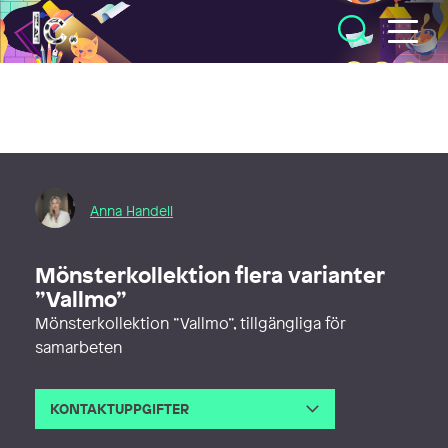
Illustratörcentrum
Anna Handell
Mönsterkollektion flera varianter
”Vallmo”
Mönsterkollektion ”Vallmo”, tillgängliga för
samarbeten
KONTAKTUPPGIFTER
E-post
anna@montage.se