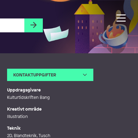
KONTAKTUPPGIFTER
E-post
anna@annahedberg.se
Webb
http://www.annahedberg.se
Uppdragsgivare
Kulturtidskriften Bang
Kreativt område
Illustration
Teknik
2D, Blandteknik, Tusch