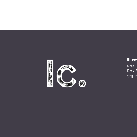
Illu
c/o T
Box 
126 