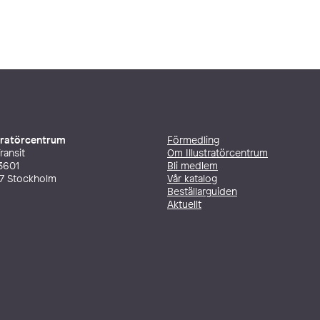
stratörcentrum
Förmedling
ransit
Om Illustratörcentrum
3601
Bli medlem
27 Stockholm
Vår katalog
Beställarguiden
Aktuellt