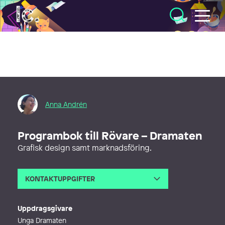
Illustratörcentrum
Anna Andrén
Programbok till Rövare – Dramaten
Grafisk design samt marknadsföring.
KONTAKTUPPGIFTER
E-post
anna@annagrafik.se
Webb
https://www.annagrafik.se
Uppdragsgivare
Unga Dramaten