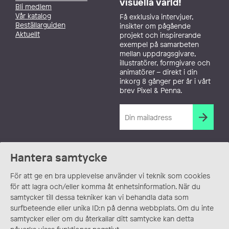
visuella värld!
Bli medlem
Vår katalog
Få exklusiva intervjuer,
Beställarguiden
insikter om pågående
Aktuellt
projekt och inspirerande
exempel på samarbeten
mellan uppdragsgivare,
illustratörer, formgivare och
animatörer – direkt i din
inkorg 8 gånger per år i vårt
brev Pixel & Penna.
Hantera samtycke
För att ge en bra upplevelse använder vi teknik som cookies
för att lagra och/eller komma åt enhetsinformation. När du
samtycker till dessa tekniker kan vi behandla data som
surfbeteende eller unika ID:n på denna webbplats. Om du inte
samtycker eller om du återkallar ditt samtycke kan detta