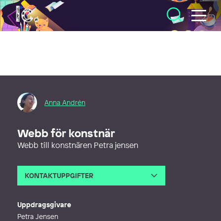
Illustratörcentrum
Anna Andrén
Webb för konstnär
Webb till konstnären Petra jensen
KONTAKTUPPGIFTER
E-post
anna@annagrafik.se
Webb
https://www.annagrafik.se
Uppdragsgivare
Petra Jensen