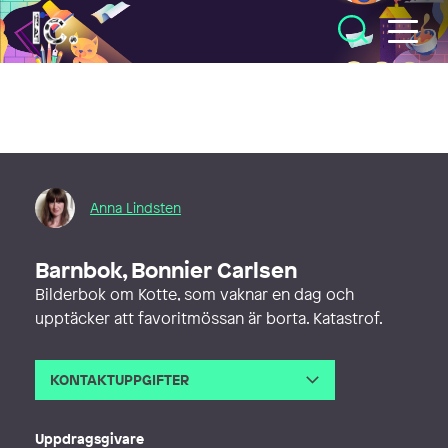
Illustratörcentrum
Anna Lindsten
Barnbok, Bonnier Carlsen
Bilderbok om Kotte, som vaknar en dag och
upptäcker att favoritmössan är borta. Katastrof.
KONTAKTUPPGIFTER
E-post
info@annalindsten.se
Webb
https://www.annalindsten.se
Uppdragsgivare