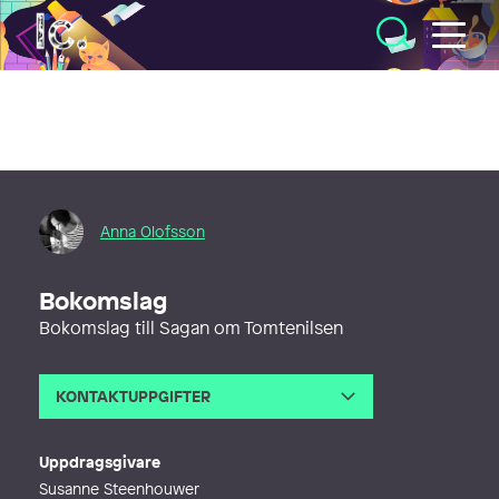
Illustratörcentrum
Anna Olofsson
Bokomslag
Bokomslag till Sagan om Tomtenilsen
KONTAKTUPPGIFTER
E-post
anna@annasillustrationer.se
Webb
http://www.annasillustrationer.se
Uppdragsgivare
Susanne Steenhouwer