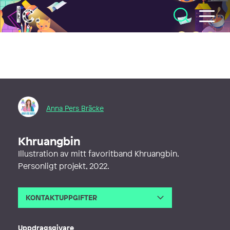
Illustratörcentrum
Anna Pers Bräcke
Khruangbin
Illustration av mitt favoritband Khruangbin.
Personligt projekt, 2022.
KONTAKTUPPGIFTER
E-post
annapersbracke@gmail.com
Webb
https://annapersbracke.com/
Uppdragsgivare