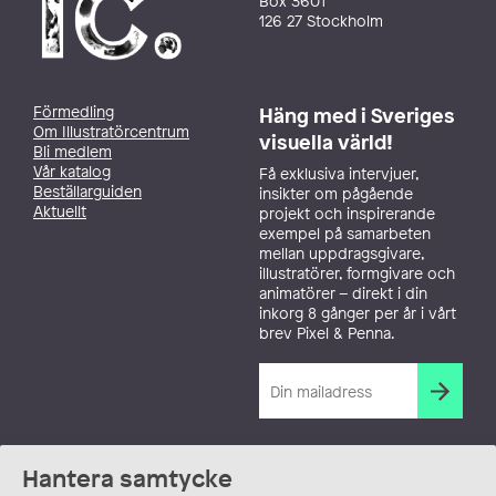
Box 3601
126 27 Stockholm
Förmedling
Häng med i Sveriges
Om Illustratörcentrum
visuella värld!
Bli medlem
Vår katalog
Få exklusiva intervjuer,
Beställarguiden
insikter om pågående
Aktuellt
projekt och inspirerande
exempel på samarbeten
mellan uppdragsgivare,
illustratörer, formgivare och
animatörer – direkt i din
inkorg 8 gånger per år i vårt
brev Pixel & Penna.
Hantera samtycke