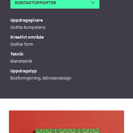
KONTAKTUPPGIFTER
E-post
info@annasoderberg.com
Webb
https://www.annasoderberg.com
Uppdragsgivare
Gothia Kompetens
Kreativt område
Grafisk form
Teknik
Blandteknik
Uppdragstyp
Bokformgivning, Mönsterdesign