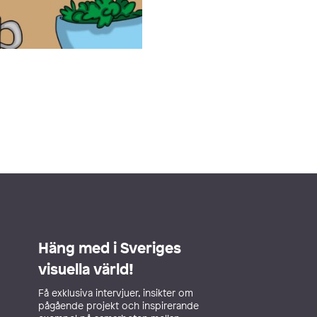
Häng med i Sveriges
visuella värld!
Få exklusiva intervjuer, insikter om
pågående projekt och inspirerande