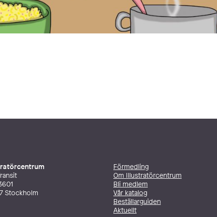
stratörcentrum
Förmedling
ransit
Om Illustratörcentrum
3601
Bli medlem
27 Stockholm
Vår katalog
Beställarguiden
Aktuellt