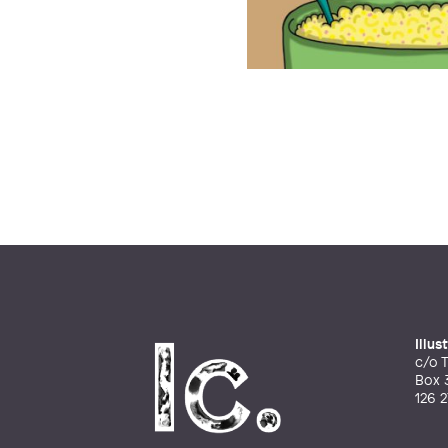
Illu
c/o T
Box 
126 