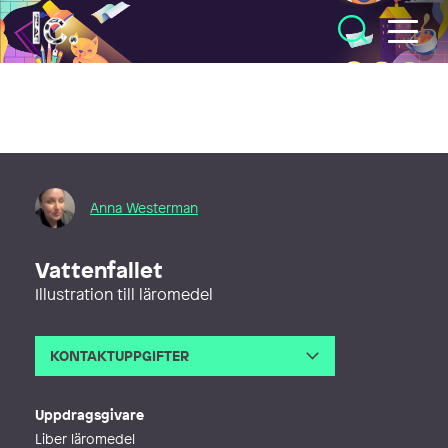
Illustratörcentrum
Anna Westerman
Vattenfallet
Illustration till läromedel
KONTAKTUPPGIFTER
E-post
annawesterman@hotmail.com
Uppdragsgivare
Liber läromedel