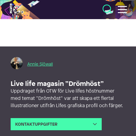
Illustratörcentrum
Annie Sjöwall
Live life magasin ”Drömhöst”
Uppdraget från OTW för Live lifes höstnummer
med temat ”Drömhöst” var att skapa ett flertal
illustrationer utifrån Lifes grafiska profil och färger.
KONTAKTUPPGIFTER
E-post
anniesjowall@gmail.com