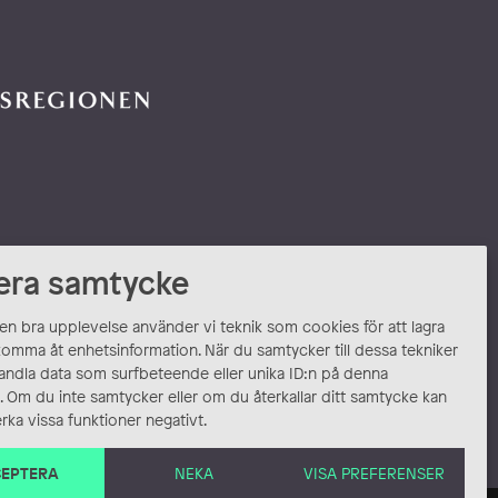
era samtycke
 en bra upplevelse använder vi teknik som cookies för att lagra
komma åt enhetsinformation. När du samtycker till dessa tekniker
andla data som surfbeteende eller unika ID:n på denna
 Om du inte samtycker eller om du återkallar ditt samtycke kan
rka vissa funktioner negativt.
EPTERA
NEKA
VISA PREFERENSER