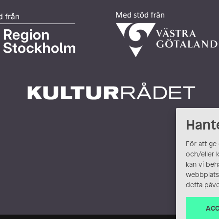
Hant
För att ge
och/eller 
kan vi beh
webbplats.
detta påve
ACC