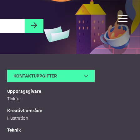
KONTAKTUPPGIFTER
E-post
annika@huett.se
Webb
http://huett.se
Uppdragsgivare
Tinktur
Kreativt område
Illustration
Teknik