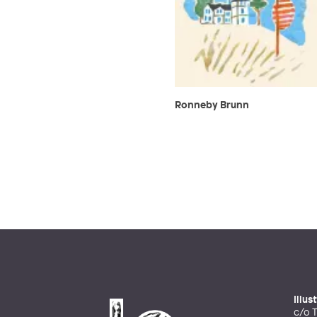
Ronneby Brunn
Illu
c/o T