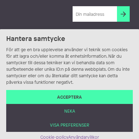
Hantera samtycke
För att ge en bra upplevelse använder vi teknik som cookies
för att lagra och/eller komma åt enhetsinformation. När du
samtycker till dessa tekniker kan vi behandla data som
surfbeteende eller unika ID:n på denna webbplats. Om du inte
samtycker eller om du återkallar ditt samtycke kan detta
påverka vissa funktioner negativt.
ACCEPTERA
NEKA
VISA PREFERENSER
Cookie-policy
Användarvillkor
ANVÄNDARVILLKOR