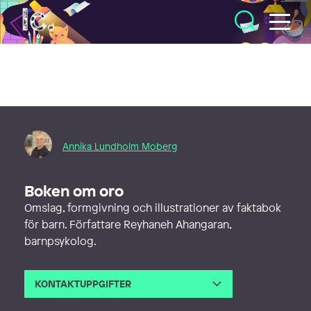
Illustratörcentrum
Annika Lundholm Moberg
Boken om oro
Omslag, formgivning och illustrationer av faktabok
för barn. Författare Reyhaneh Ahangaran,
barnpsykolog.
KONTAKTUPPGIFTER
E-post
annika@alibabaform.se