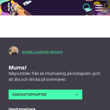
Illustratörcentrum
Annika Lundholm Moberg
Mums!
Några bilder från en ritutmaning på Instagram: gott
att äta och dricka på sommaren.
KONTAKTUPPGIFTER
E-post
annika@alibabaform.se
Webb
http://www.alibabaform.se
Uppdragsgivare