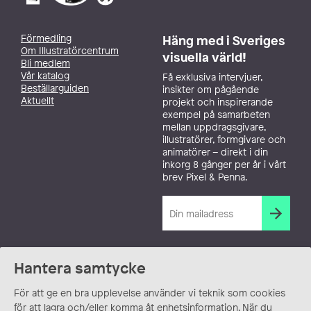
Förmedling
Häng med i Sveriges
Om Illustratörcentrum
visuella värld!
Bli medlem
Vår katalog
Få exklusiva intervjuer,
Beställarguiden
insikter om pågående
Aktuellt
projekt och inspirerande
exempel på samarbeten
mellan uppdragsgivare,
illustratörer, formgivare och
animatörer – direkt i din
inkorg 8 gånger per år i vårt
brev Pixel & Penna.
Hantera samtycke
För att ge en bra upplevelse använder vi teknik som cookies
för att lagra och/eller komma åt enhetsinformation. När du