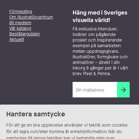
Förmedling
Häng med i Sveriges
Om Illustratörcentrum
visuella värld!
Bli medlem
Vår katalog
Få exklusiva intervjuer,
Beställarguiden
insikter om pågående
Aktuellt
projekt och inspirerande
exempel på samarbeten
mellan uppdragsgivare,
illustratörer, formgivare och
animatörer – direkt i din
inkorg 8 gånger per år i vårt
brev Pixel & Penna.
Hantera samtycke
För att ge en bra upplevelse använder vi teknik som cookies
för att lagra och/eller komma åt enhetsinformation. När du
samtycker till dessa tekniker kan vi behandla data som