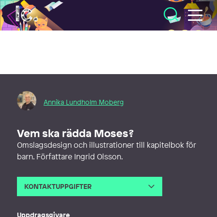
Illustratörcentrum
Annika Lundholm Moberg
Vem ska rädda Moses?
Omslagsdesign och illustrationer till kapitelbok för
barn. Författare Ingrid Olsson.
KONTAKTUPPGIFTER
E-post
annika@alibabaform.se
Webb
http://www.alibabaform.se
Uppdragsgivare