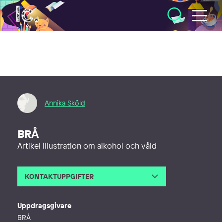
Illustratörcentrum
Annika Sköld
BRÅ
Artikel illustration om alkohol och våld
KONTAKTUPPGIFTER
E-post
annika@stockholmillustration.com
Webb
http://annikaskold.se
Uppdragsgivare
BRÅ