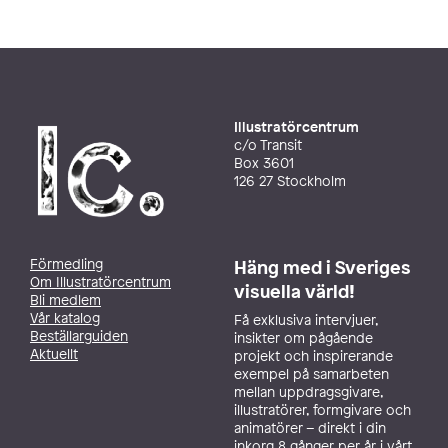
Illustratörcentrum
c/o Transit
Box 3601
126 27 Stockholm
Förmedling
Häng med i Sveriges
Om Illustratörcentrum
visuella värld!
Bli medlem
Vår katalog
Få exklusiva intervjuer,
Beställarguiden
insikter om pågående
Aktuellt
projekt och inspirerande
exempel på samarbeten
mellan uppdragsgivare,
illustratörer, formgivare och
animatörer – direkt i din
inkorg 8 gånger per år i vårt