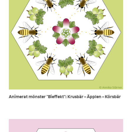
Animerat mönster "Bieffekt": Krusbär – Äpplen – Körsbär