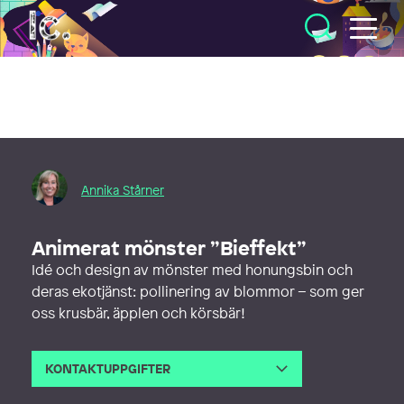
Illustratörcentrum
Annika Stårner
Animerat mönster ”Bieffekt”
Idé och design av mönster med honungsbin och
deras ekotjänst: pollinering av blommor – som ger
oss krusbär, äpplen och körsbär!
KONTAKTUPPGIFTER
E-post
info@starner.net