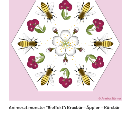
Animerat mönster "Bieffekt": Krusbär – Äpplen – Körsbär