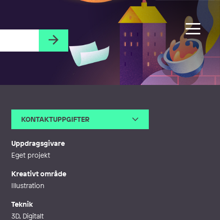
KONTAKTUPPGIFTER
E-post
info@starner.net
Webb
https://starner.net/
Uppdragsgivare
Eget projekt
Kreativt område
Illustration
Teknik
3D, Digitalt