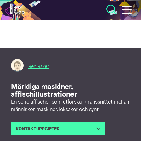
Illustratörcentrum
Ben Baker
Märkliga maskiner,
affischillustrationer
En serie affischer som utforskar gränssnittet mellan
människor, maskiner, leksaker och synt.
KONTAKTUPPGIFTER
E-post
ben@ben.se