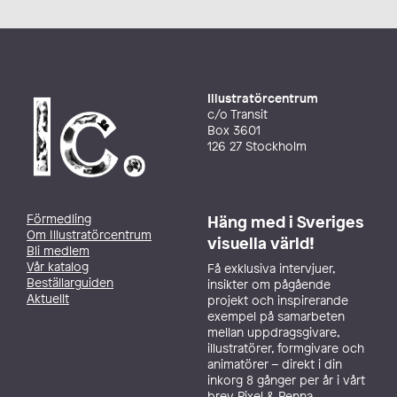
Illustratörcentrum
c/o Transit
Box 3601
126 27 Stockholm
Förmedling
Häng med i Sveriges
Om Illustratörcentrum
visuella värld!
Bli medlem
Vår katalog
Få exklusiva intervjuer,
Beställarguiden
insikter om pågående
Aktuellt
projekt och inspirerande
exempel på samarbeten
mellan uppdragsgivare,
illustratörer, formgivare och
animatörer – direkt i din
inkorg 8 gånger per år i vårt
brev Pixel & Penna.