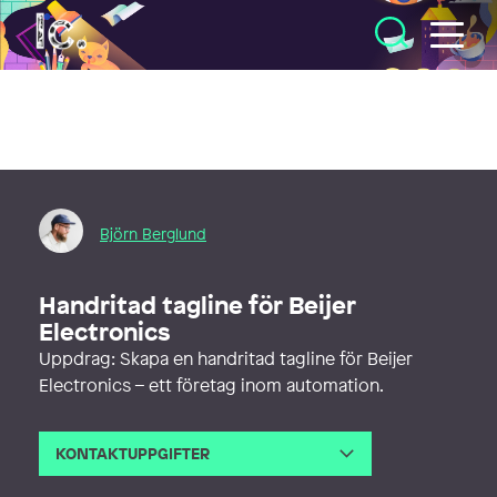
Illustratörcentrum
Björn Berglund
Handritad tagline för Beijer
Electronics
Uppdrag: Skapa en handritad tagline för Beijer
Electronics – ett företag inom automation.
KONTAKTUPPGIFTER
E-post
hello@bjornberglund.com