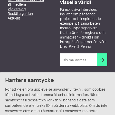
visuella värld!
Bli medlem
Vår katalog
Få exklusiva intervjuer,
Beställarguiden
insikter om pågående
Aktuellt
projekt och inspirerande
exempel på samarbeten
mellan uppdragsgivare,
illustratörer, formgivare och
animatörer – direkt i din
inkorg 8 gånger per år i vårt
brev Pixel & Penna.
Hantera samtycke
För att ge en bra upplevelse använder vi teknik som cookies
för att lagra och/eller komma åt enhetsinformation. När du
samtycker till dessa tekniker kan vi behandla data som
surfbeteende eller unika ID:n på denna webbplats. Om du inte
samtycker eller om du återkallar ditt samtycke kan detta