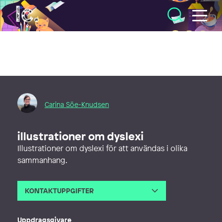
Illustratörcentrum
Carina Söe-Knudsen
illustrationer om dyslexi
Illustrationer om dyslexi för att användas i olika
sammanhang.
KONTAKTUPPGIFTER
E-post
carina@valja.info
Webb
http://valja.info
Uppdragsgivare