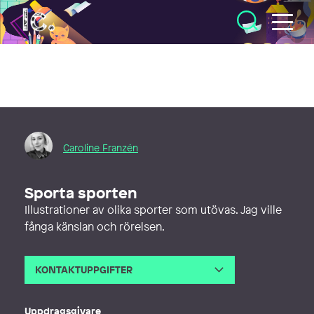
Illustratörcentrum
Caroline Franzén
Sporta sporten
Illustrationer av olika sporter som utövas. Jag ville
fånga känslan och rörelsen.
KONTAKTUPPGIFTER
E-post
hello@carolinefranzen.se
Webb
http://carolinefranzen.se
Uppdragsgivare