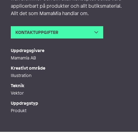
applicerbart på produkter och allt butiksmaterial.
Allt det som MamaMia handlar om.
KONTAKTUPPGIFTER
E-post
info@tinterova.com
Webb
https://tinterova.com/
Uppdragsgivare
Mamamia AB
Kreativt område
Illustration
Teknik
Vektor
Uppdragstyp
Produkt