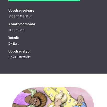
E-post
hej@ceciliaillustration.se
Webb
https://ceciliaillustration.se/
Uppdragsgivare
Stdentlitteratur
Kreativt område
Illustration
Teknik
Digitalt
Uppdragstyp
Bokillustration