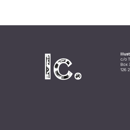
Illu
c/o T
Box 
126 