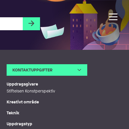
KONTAKTUPPGIFTER
E-post
ceciliahedlund@me.com
Webb
https://www.ceciliahedlunddes
Uppdragsgivare
ign.se/, https://www.ceciliahedlund.se
Stiftelsen Konstperspektiv
Kreativt område
Teknik
Uppdragstyp