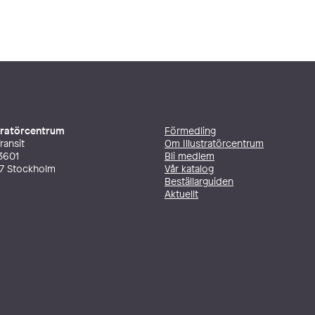
stratörcentrum
Förmedling
ransit
Om Illustratörcentrum
3601
Bli medlem
27 Stockholm
Vår katalog
Beställarguiden
Aktuellt