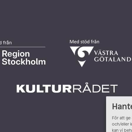
Hant
För att ge
och/eller 
kan vi beh