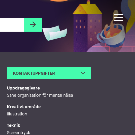
KONTAKTUPPGIFTER
E-post
ceciliahoglund@gmail.com
Webb
https://sodraesplanaden.se/
Uppdragsgivare
Sane organisation för mental hälsa
Kreativt område
Illustration
Teknik
Screentryck