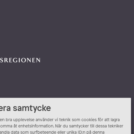
era samtycke
 en bra upplevelse använder vi teknik som cookies för att lagra
komma åt enhetsinformation. När du samtycker till dessa tekniker
andla data som surfbeteende eller unika ID:n på denna