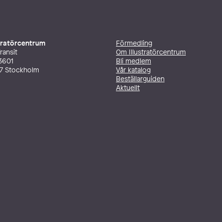
stratörcentrum
Förmedling
ransit
Om Illustratörcentrum
3601
Bli medlem
27 Stockholm
Vår katalog
Beställarguiden
Aktuellt