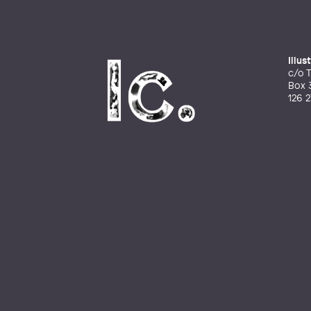
Illu
c/o T
Box 
126 