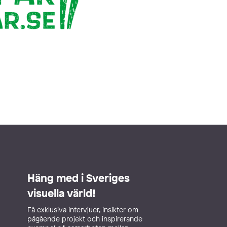
Häng med i Sveriges
visuella värld!
Få exklusiva intervjuer, insikter om
pågående projekt och inspirerande