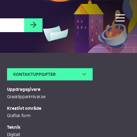
KONTAKTUPPGIFTER
E-post
david@woodtypes.se
Webb
http://www.woodtypes.se
Uppdragsgivare
Grasklipparknivar.se
Kreativt område
Grafisk form
Teknik
Digitalt