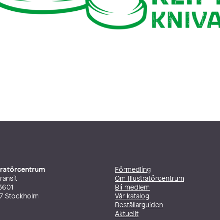
stratörcentrum
Förmedling
ransit
Om Illustratörcentrum
3601
Bli medlem
27 Stockholm
Vår katalog
Beställarguiden
Aktuellt