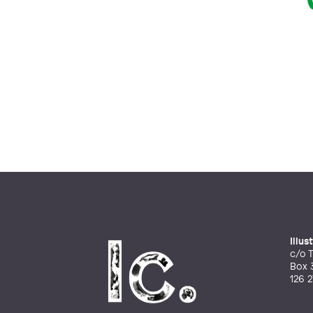
Illu
c/o T
Box 
126 