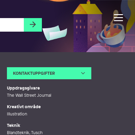
KONTAKTUPPGIFTER
E-post
dennis@denniseriksson.com
Webb
http://www.denniseriksson.co
Uppdragsgivare
m
The Wall Street Journal
Kreativt område
Illustration
Teknik
Blandteknik, Tusch