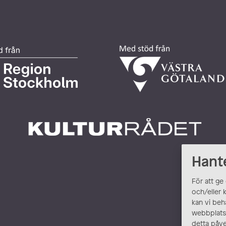
Hant
För att ge
och/eller 
kan vi beh
webbplats.
detta påve