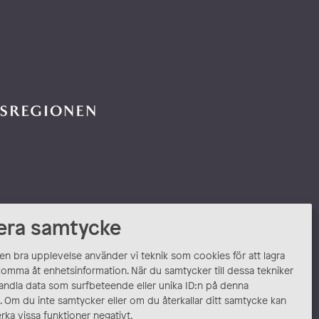
era samtycke
 en bra upplevelse använder vi teknik som cookies för att lagra
komma åt enhetsinformation. När du samtycker till dessa tekniker
andla data som surfbeteende eller unika ID:n på denna
 Om du inte samtycker eller om du återkallar ditt samtycke kan
rka vissa funktioner negativt.