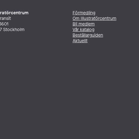
stratörcentrum
Förmedling
ransit
Om Illustratörcentrum
3601
Bli medlem
27 Stockholm
Vår katalog
Beställarguiden
Aktuellt