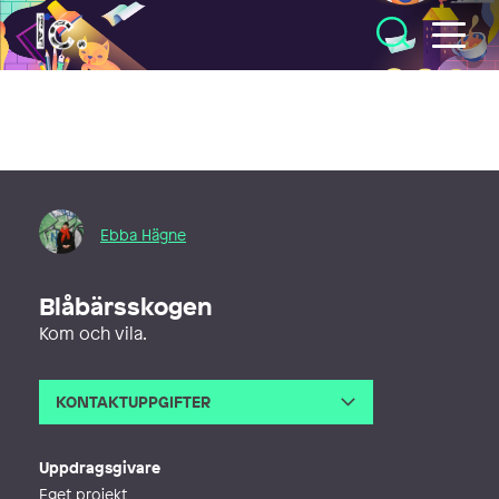
Illustratörcentrum
Ebba Hägne
Blåbärsskogen
Kom och vila.
KONTAKTUPPGIFTER
E-post
ebbahagne@gmail.com
Webb
http://www.ebbahagne.com
Uppdragsgivare
Eget projekt