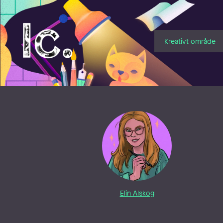
Illustratörcentrum
Kreativt område
Elin Alskog