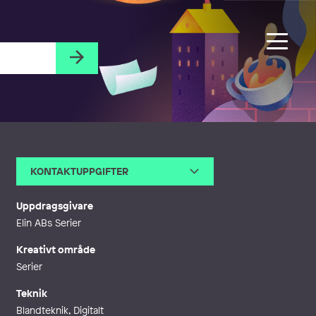
KONTAKTUPPGIFTER
E-post
elinab.serier@gmail.com
Webb
https://linktr.ee/elincius
Uppdragsgivare
Elin ABs Serier
Kreativt område
Serier
Teknik
Blandteknik, Digitalt