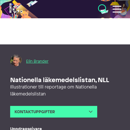
Illustratörcentrum
Elin Brander
Nationella läkemedelslistan, NLL
Illustrationer till reportage om Nationella
läkemedelslistan
KONTAKTUPPGIFTER
E-post
elin@artistica.se
Webb
http://www.artistica.se
Uppdragsgivare