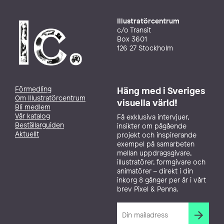
Illustratörcentrum
c/o Transit
Box 3601
126 27 Stockholm
Förmedling
Häng med i Sveriges
Om Illustratörcentrum
visuella värld!
Bli medlem
Vår katalog
Få exklusiva intervjuer,
Beställarguiden
insikter om pågående
Aktuellt
projekt och inspirerande
exempel på samarbeten
mellan uppdragsgivare,
illustratörer, formgivare och
animatörer – direkt i din
inkorg 8 gånger per år i vårt
brev Pixel & Penna.