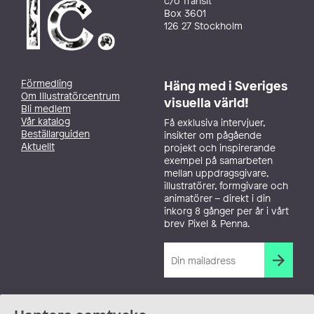
c/o Transit
Box 3601
126 27 Stockholm
Förmedling
Häng med i Sveriges
Om Illustratörcentrum
visuella värld!
Bli medlem
Vår katalog
Få exklusiva intervjuer,
Beställarguiden
insikter om pågående
Aktuellt
projekt och inspirerande
exempel på samarbeten
mellan uppdragsgivare,
illustratörer, formgivare och
animatörer – direkt i din
inkorg 8 gånger per år i vårt
brev Pixel & Penna.