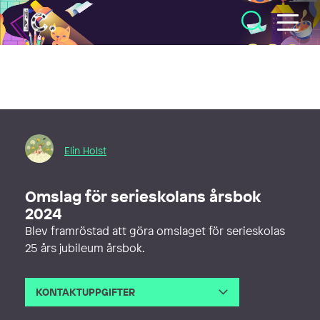
Illustratörcentrum
Elin Holst
Omslag för serieskolans årsbok
2024
Blev framröstad att göra omslaget för serieskolas
25 års jubileum årsbok.
KONTAKTUPPGIFTER
E-post
elin.holst.art@protonmail.com