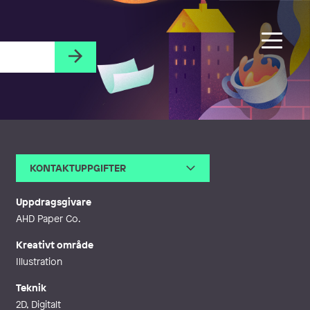
KONTAKTUPPGIFTER
E-post
hello@elinmatilda.com
Webb
https://elinmatilda.com
Uppdragsgivare
AHD Paper Co.
Kreativt område
Illustration
Teknik
2D, Digitalt