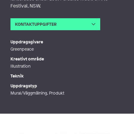
Festival, NSW.
KONTAKTUPPGIFTER
E-post
hello@elinmatilda.com
Webb
https://elinmatilda.com
Uppdragsgivare
Greenpeace
Kreativt område
Illustration
Teknik
Uppdragstyp
Mural/Väggmålning, Produkt