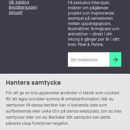
Vår katalog
Få exklusiva intervjuer,
Beställarguiden
insikter om pågående
Aktuellt
projekt och inspirerande
exempel på samarbeten
mellan uppdragsgivare,
illustratörer, formgivare och
animatörer – direkt i din
inkorg 8 gånger per år i vårt
brev Pixel & Penna.
Hantera samtycke
För att ge en bra upplevelse använder vi teknik som cookies
för att lagra och/eller komma åt enhetsinformation. När du
samtycker till dessa tekniker kan vi behandla data som
surfbeteende eller unika ID:n på denna webbplats. Om du inte
samtycker eller om du återkallar ditt samtycke kan detta
påverka vissa funktioner negativt.